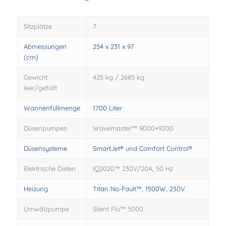
Sitzplätze
7
Abmessungen
254 x 231 x 97
(cm)
Gewicht
425 kg / 2685 kg
leer/gefüllt
Wannenfüllmenge
1700 Liter
Düsenpumpen
Wavemaster™ 9000+9200
Düsensysteme
SmartJet® und Comfort Control®
Elektrische Daten
IQ2020™ 230V/20A, 50 Hz
Heizung
Titan No-Fault™, 1500W, 230V
Umwälzpumpe
Silent Flo™ 5000