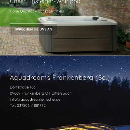
Unser Einsteiger-Whirlpool
Hohe Qualität – günstiger Preis
SPRECHEN SIE UNS AN
Aquadreams Frankenberg (Sa.)
Dorfstraße 16c
09669 Frankenberg OT Dittersbach
info@aquadreams-fischer.de
Tel.:
037206 / 881772