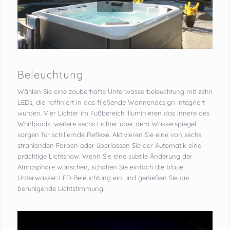
Beleuchtung
Wählen Sie eine zauberhafte Unterwasserbeleuchtung mit zehn
LEDs, die raffiniert in das fließende Wannendesign integriert
wurden. Vier Lichter im Fußbereich illuminieren das Innere des
Whirlpools, weitere sechs Lichter über dem Wasserspiegel
sorgen für schillernde Reflexe. Aktivieren Sie eine von sechs
strahlenden Farben oder überlassen Sie der Automatik eine
prächtige Lichtshow. Wenn Sie eine subtile Änderung der
Atmosphäre wünschen, schalten Sie einfach die blaue
Unterwasser-LED-Beleuchtung ein und genießen Sie die
beruhigende Lichtstimmung.