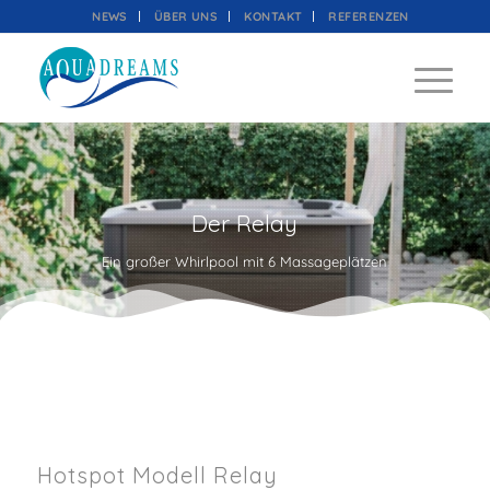
NEWS
ÜBER UNS
KONTAKT
REFERENZEN
Der Relay
Ein großer Whirlpool mit 6 Massageplätzen
Hotspot Modell Relay