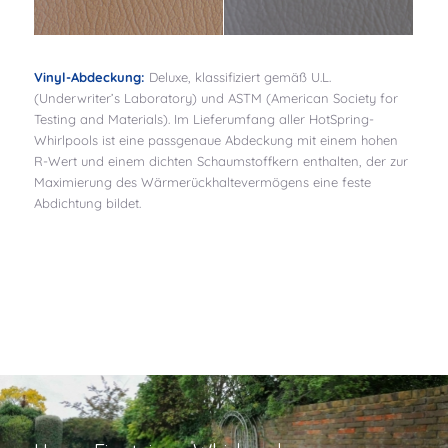
Vinyl-Abdeckung:
Deluxe, klassifiziert gemäß U.L.
(Underwriter’s Laboratory) und ASTM (American Society for
Testing and Materials). Im Lieferumfang aller HotSpring-
Whirlpools ist eine passgenaue Abdeckung mit einem hohen
R-Wert und einem dichten Schaumstoffkern enthalten, der zur
Maximierung des Wärmerückhaltevermögens eine feste
Abdichtung bildet.