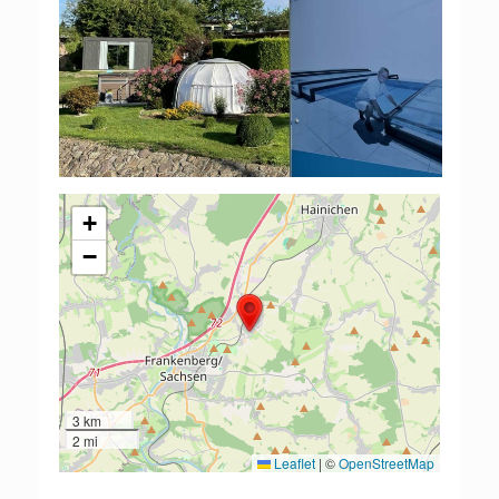
+
−
3 km
2 mi
Leaflet
|
©
OpenStreetMap