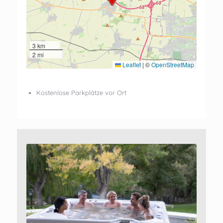
3 km
2 mi
Leaflet
|
©
OpenStreetMap
Kostenlose Parkplätze vor Ort