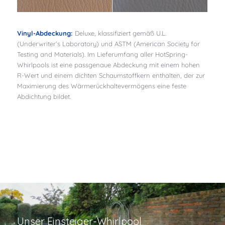
Vinyl-Abdeckung:
Deluxe, klassifiziert gemäß U.L.
(Underwriter’s Laboratory) und ASTM (American Society for
Testing and Materials). Im Lieferumfang aller HotSpring-
Whirlpools ist eine passgenaue Abdeckung mit einem hohen
R-Wert und einem dichten Schaumstoffkern enthalten, der zur
Maximierung des Wärmerückhaltevermögens eine feste
Abdichtung bildet.
Unser Einsteiger-Whirlpool