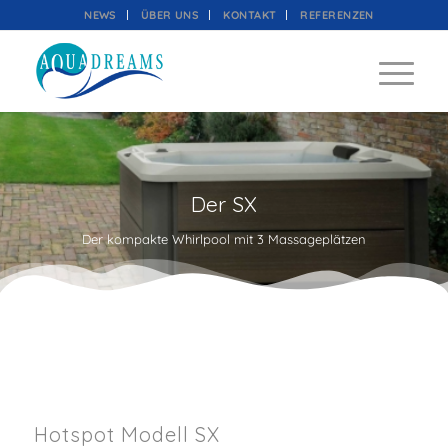
NEWS
ÜBER UNS
KONTAKT
REFERENZEN
Der SX
Der kompakte Whirlpool mit 3 Massageplätzen
Hotspot Modell SX