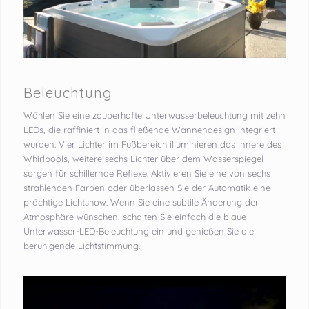
Beleuchtung
Wählen Sie eine zauberhafte Unterwasserbeleuchtung mit zehn
LEDs, die raffiniert in das fließende Wannendesign integriert
wurden. Vier Lichter im Fußbereich illuminieren das Innere des
Whirlpools, weitere sechs Lichter über dem Wasserspiegel
sorgen für schillernde Reflexe. Aktivieren Sie eine von sechs
strahlenden Farben oder überlassen Sie der Automatik eine
prächtige Lichtshow. Wenn Sie eine subtile Änderung der
Atmosphäre wünschen, schalten Sie einfach die blaue
Unterwasser-LED-Beleuchtung ein und genießen Sie die
beruhigende Lichtstimmung.