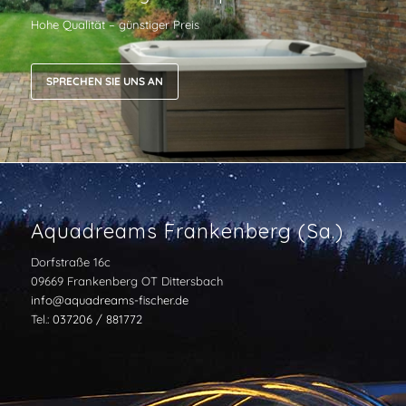
Hohe Qualität – günstiger Preis
SPRECHEN SIE UNS AN
Aquadreams Frankenberg (Sa.)
Dorfstraße 16c
09669 Frankenberg OT Dittersbach
info@aquadreams-fischer.de
Tel.:
037206 / 881772