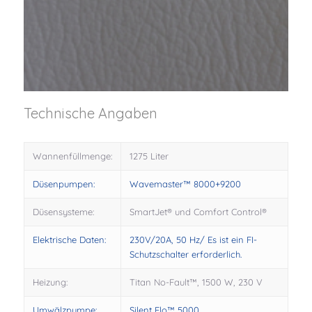
Technische Angaben
Wannenfüllmenge:
1275 Liter
Düsenpumpen:
Wavemaster™ 8000+9200
Düsensysteme:
SmartJet® und Comfort Control®
Elektrische Daten:
230V/20A, 50 Hz/ Es ist ein FI-
Schutzschalter erforderlich.
Heizung:
Titan No-Fault™, 1500 W, 230 V
Umwälzpumpe:
Silent Flo™ 5000