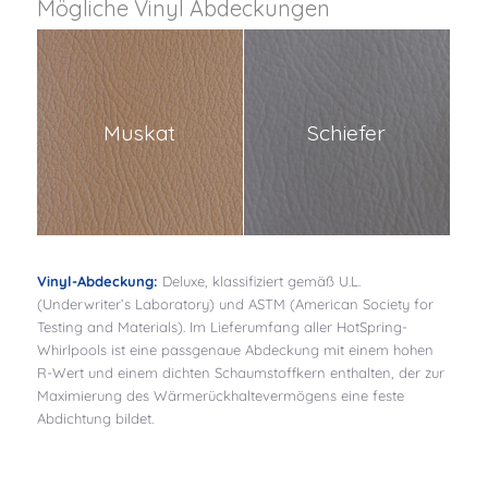
Mögliche Vinyl Abdeckungen
Muskat
Schiefer
Vinyl-Abdeckung:
Deluxe, klassifiziert gemäß U.L.
(Underwriter’s Laboratory) und ASTM (American Society for
Testing and Materials). Im Lieferumfang aller HotSpring-
Whirlpools ist eine passgenaue Abdeckung mit einem hohen
R-Wert und einem dichten Schaumstoffkern enthalten, der zur
Maximierung des Wärmerückhaltevermögens eine feste
Abdichtung bildet.