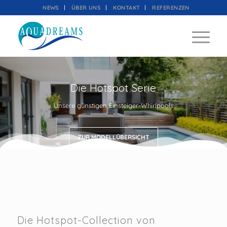
NEWS
ÜBER UNS
KONTAKT
REFERENZEN
Die Hotspot Serie
Unsere günstigen Einsteiger-Whirlpools
ZUR MODELLÜBERSICHT
Die Hotspot-Collection von