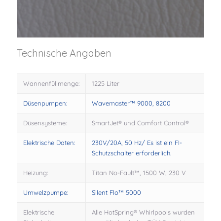
Technische Angaben
Wannenfüllmenge:
1225 Liter
Düsenpumpen:
Wavemaster™ 9000, 8200
Düsensysteme:
SmartJet® und Comfort Control®
Elektrische Daten:
230V/20A, 50 Hz/ Es ist ein FI-
Schutzschalter erforderlich.
Heizung:
Titan No-Fault™, 1500 W, 230 V
Umwelzpumpe:
Silent Flo™ 5000
Elektrische
Alle HotSpring® Whirlpools wurden