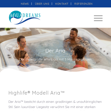
NEWS
ÜBER UNS
KONTAKT
REFERENZEN
Der Aria
Der mittelgroße Whirlpool mit 5 Massageplätzen
Highlife® Modell Aria™
Der Aria™ besticht durch einen gradlinigen & unaufdringlichen
Stil. Sein luxuriöser Liegesitz verwöhnt Sie mit einer starken