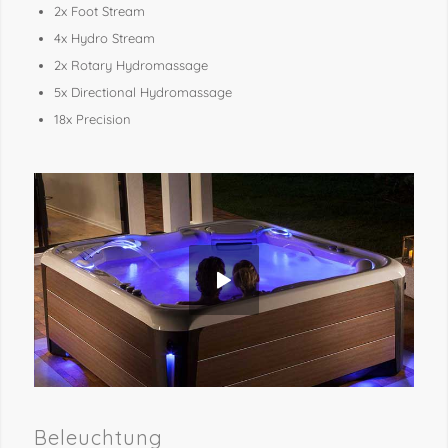
2x Foot Stream
4x Hydro Stream
2x Rotary Hydromassage
5x Directional Hydromassage
18x Precision
Beleuchtung