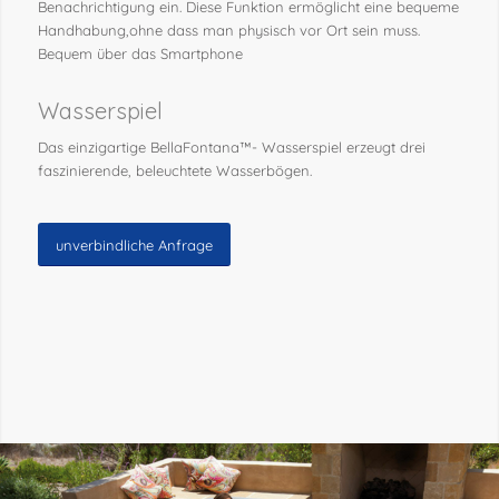
Benachrichtigung ein. Diese Funktion ermöglicht eine bequeme
Handhabung,ohne dass man physisch vor Ort sein muss.
Bequem über das Smartphone
Wasserspiel
Das einzigartige BellaFontana™- Wasserspiel erzeugt drei
faszinierende, beleuchtete Wasserbögen.
unverbindliche Anfrage